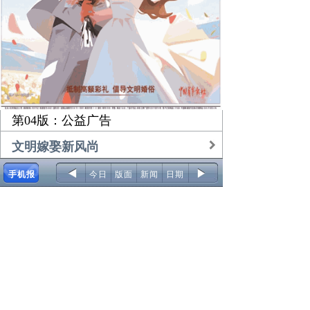
第04版：公益广告
文明嫁娶新风尚
手机报
今日
版面
新闻
日期